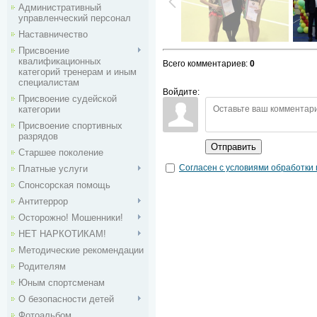
Административный
управленческий персонал
Наставничество
Присвоение
квалификационных
Всего комментариев
:
0
категорий тренерам и иным
специалистам
Войдите:
Присвоение судейской
категории
Присвоение спортивных
разрядов
Отправить
Старшее поколение
Согласен с условиями обработки
Платные услуги
Спонсорская помощь
Антитеррор
Осторожно! Мошенники!
НЕТ НАРКОТИКАМ!
Методические рекомендации
Родителям
Юным спортсменам
О безопасности детей
Фотоальбом