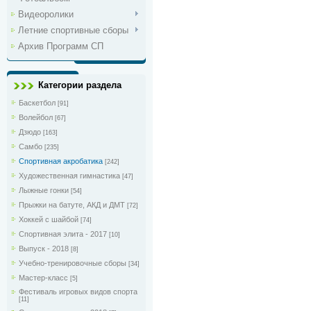
Видеоролики
Летние спортивные сборы
Архив Программ СП
Категории раздела
Баскетбол
[91]
Волейбол
[67]
Дзюдо
[163]
Самбо
[235]
Спортивная акробатика
[242]
Художественная гимнастика
[47]
Лыжные гонки
[54]
Прыжки на батуте, АКД и ДМТ
[72]
Хоккей с шайбой
[74]
Спортивная элита - 2017
[10]
Выпуск - 2018
[8]
Учебно-тренировочные сборы
[34]
Мастер-класс
[5]
Фестиваль игровых видов спорта
[11]