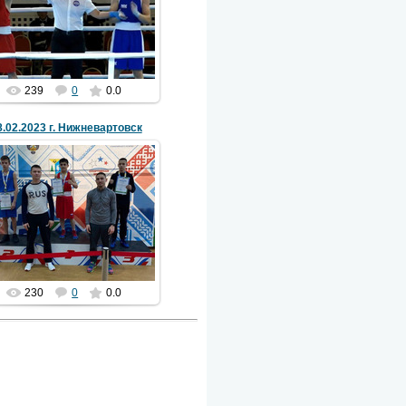
Кубок мира по боксу
sportshkolalangepas
239
0
0.0
8.02.2023 г. Нижневартовск
20 Февраля 2023
Финал Первенства Ханты-
сийского автономного округа
гры по боксу среди юношей 13-
 лет, в зачёт V Спартакиады
Х...
sportshkolalangepas
230
0
0.0