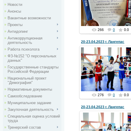
Первенство России по бокс
Новости
среди юниоров 17-18 лет
Анонсы
sportshkolalangepas
Вакантные возможности
Проекты
266
0
0.0
Антидопинг
Антикоррупционная
20-23.04.2023 г. Лангепас
деятельность
Работа психолога
ФЗ-№152 "О персональных
данных"
26 Апреля 2023
Государственные стандарты
"Кубок главы города Лангепас
Российской Федерации
боксу"
Национальный проект
sportshkolalangepas
"Демография"
Нормативные документы
276
0
0.0
Самообследование
Муниципальное задание
20-23.04.2023 г. Лангепас
Закупочная деятельность
Специальная оценка условий
труда
26 Апреля 2023
Тренерский состав