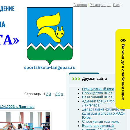
Главная
|
Регистрация
|
Вход
Версия для слабовидящих
Друзья сайта
Официальный блог
Сообщество uCoz
Страницы
:
1
2
3
...
8
9
»
База знаний uCoz
Администрация города
Лангепаса
3.04.2023 г. Лангепас
Департамент физической
культуры и спорта ХМАО-
Югры
Спортивный комплекс
Водно-спортивный
26 Апреля 2023
комплекс "Дельфин"