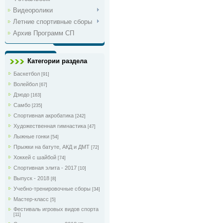
Видеоролики
Летние спортивные сборы
Архив Программ СП
Категории раздела
Баскетбол
[91]
Волейбол
[67]
Дзюдо
[163]
Самбо
[235]
Спортивная акробатика
[242]
Художественная гимнастика
[47]
Лыжные гонки
[54]
Прыжки на батуте, АКД и ДМТ
[72]
Хоккей с шайбой
[74]
Спортивная элита - 2017
[10]
Выпуск - 2018
[8]
Учебно-тренировочные сборы
[34]
Мастер-класс
[5]
Фестиваль игровых видов спорта
[11]