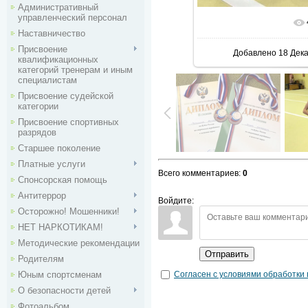
Административный
управленческий персонал
В реальн
Наставничество
Присвоение
Добавлено
18 Дек
квалификационных
категорий тренерам и иным
специалистам
Присвоение судейской
категории
Присвоение спортивных
разрядов
Старшее поколение
Платные услуги
Всего комментариев
:
0
Спонсорская помощь
Антитеррор
Войдите:
Осторожно! Мошенники!
НЕТ НАРКОТИКАМ!
Методические рекомендации
Отправить
Родителям
Согласен с условиями обработки
Юным спортсменам
О безопасности детей
Фотоальбом