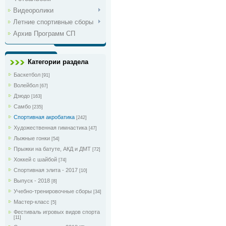
Видеоролики
Летние спортивные сборы
Архив Программ СП
Категории раздела
Баскетбол
[91]
Волейбол
[67]
Дзюдо
[163]
Самбо
[235]
Спортивная акробатика
[242]
Художественная гимнастика
[47]
Лыжные гонки
[54]
Прыжки на батуте, АКД и ДМТ
[72]
Хоккей с шайбой
[74]
Спортивная элита - 2017
[10]
Выпуск - 2018
[8]
Учебно-тренировочные сборы
[34]
Мастер-класс
[5]
Фестиваль игровых видов спорта
[11]