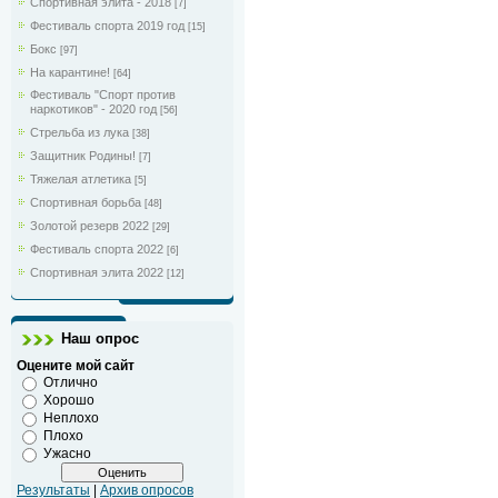
Спортивная элита - 2018
[7]
Фестиваль спорта 2019 год
[15]
Бокс
[97]
На карантине!
[64]
Фестиваль "Спорт против
наркотиков" - 2020 год
[56]
Стрельба из лука
[38]
Защитник Родины!
[7]
Тяжелая атлетика
[5]
Спортивная борьба
[48]
Золотой резерв 2022
[29]
Фестиваль спорта 2022
[6]
Спортивная элита 2022
[12]
Наш опрос
Оцените мой сайт
Отлично
Хорошо
Неплохо
Плохо
Ужасно
Результаты
|
Архив опросов