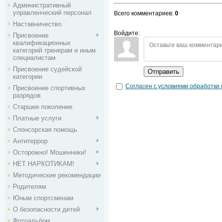
Административный
управленческий персонал
Всего комментариев
:
0
Наставничество
Войдите:
Присвоение
квалификационных
категорий тренерам и иным
специалистам
Присвоение судейской
Отправить
категории
Согласен с условиями обработки
Присвоение спортивных
разрядов
Старшее поколение
Платные услуги
Спонсорская помощь
Антитеррор
Осторожно! Мошенники!
НЕТ НАРКОТИКАМ!
Методические рекомендации
Родителям
Юным спортсменам
О безопасности детей
Фотоальбом