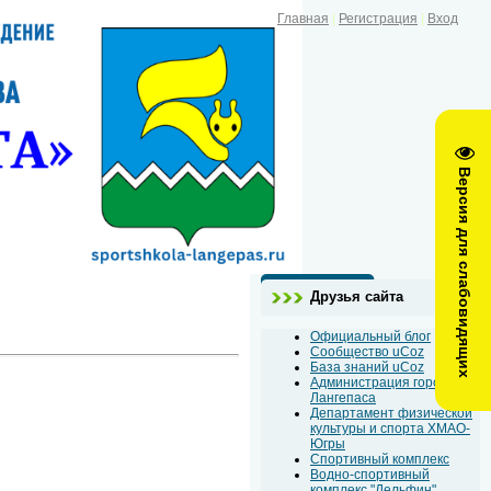
Главная
|
Регистрация
|
Вход
Версия для слабовидящих
Друзья сайта
Официальный блог
Сообщество uCoz
База знаний uCoz
Администрация города
Лангепаса
Департамент физической
культуры и спорта ХМАО-
Югры
Спортивный комплекс
Водно-спортивный
комплекс "Дельфин"