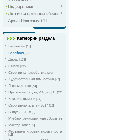
Видеоролики
Летние спортивные сборы
Архив Программ СП
Категории раздела
Баскетбол
[91]
Волейбол
[67]
Дзюдо
[163]
Самбо
[235]
Спортивная акробатика
[242]
Художественная гимнастика
[47]
Лыжные гонки
[54]
Прыжки на батуте, АКД и ДМТ
[72]
Хоккей с шайбой
[74]
Спортивная элита - 2017
[10]
Выпуск - 2018
[8]
Учебно-тренировочные сборы
[34]
Мастер-класс
[5]
Фестиваль игровых видов спорта
[11]