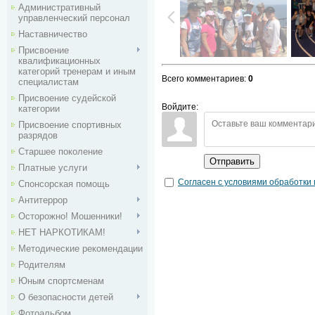
Административный
управленческий персонал
Наставничество
Присвоение
квалификационных
категорий тренерам и иным
Всего комментариев
:
0
специалистам
Присвоение судейской
Войдите:
категории
Присвоение спортивных
разрядов
Старшее поколение
Отправить
Платные услуги
Согласен с условиями обработки
Спонсорская помощь
Антитеррор
Осторожно! Мошенники!
НЕТ НАРКОТИКАМ!
Методические рекомендации
Родителям
Юным спортсменам
О безопасности детей
Фотоальбом