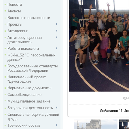
Новости
Анонсы
Вакантные возможности
Проекты
Антидопинг
Антикоррупционная
деятельность
Работа психолога
ФЗ-№152 "О персональных
данных"
Государственные стандарты
Российской Федерации
Национальный проект
"Демография"
Нормативные документы
Самообследование
В реальн
Муниципальное задание
Закупочная деятельность
Добавлено
11 Ию
Специальная оценка условий
труда
Тренерский состав