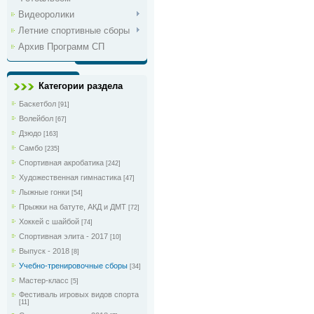
Видеоролики
Летние спортивные сборы
Архив Программ СП
Категории раздела
Баскетбол
[91]
Волейбол
[67]
Дзюдо
[163]
Самбо
[235]
Спортивная акробатика
[242]
Художественная гимнастика
[47]
Лыжные гонки
[54]
Прыжки на батуте, АКД и ДМТ
[72]
Хоккей с шайбой
[74]
Спортивная элита - 2017
[10]
Выпуск - 2018
[8]
Учебно-тренировочные сборы
[34]
Мастер-класс
[5]
Фестиваль игровых видов спорта
[11]