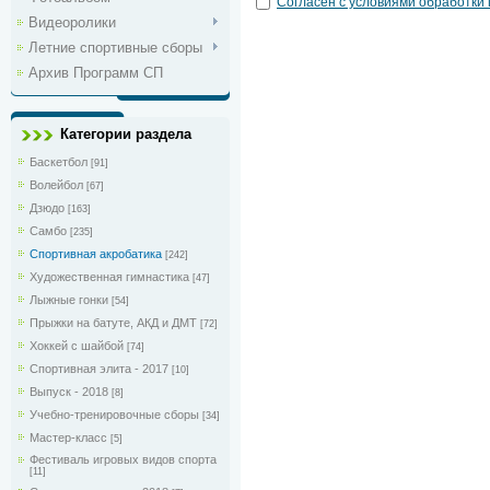
Согласен с условиями обработки
Видеоролики
Летние спортивные сборы
Архив Программ СП
Категории раздела
Баскетбол
[91]
Волейбол
[67]
Дзюдо
[163]
Самбо
[235]
Спортивная акробатика
[242]
Художественная гимнастика
[47]
Лыжные гонки
[54]
Прыжки на батуте, АКД и ДМТ
[72]
Хоккей с шайбой
[74]
Спортивная элита - 2017
[10]
Выпуск - 2018
[8]
Учебно-тренировочные сборы
[34]
Мастер-класс
[5]
Фестиваль игровых видов спорта
[11]