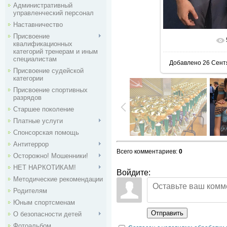
Административный
управленческий персонал
Наставничество
Присвоение
В реальн
квалификационных
категорий тренерам и иным
специалистам
Добавлено
26 Сент
Присвоение судейской
категории
Присвоение спортивных
разрядов
Старшее поколение
Платные услуги
Спонсорская помощь
Антитеррор
Всего комментариев
:
0
Осторожно! Мошенники!
НЕТ НАРКОТИКАМ!
Войдите:
Методические рекомендации
Родителям
Юным спортсменам
Отправить
О безопасности детей
Фотоальбом