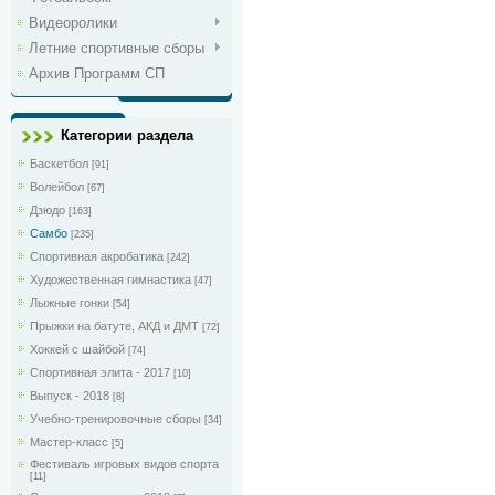
Видеоролики
Летние спортивные сборы
Архив Программ СП
Категории раздела
Баскетбол
[91]
Волейбол
[67]
Дзюдо
[163]
Самбо
[235]
Спортивная акробатика
[242]
Художественная гимнастика
[47]
Лыжные гонки
[54]
Прыжки на батуте, АКД и ДМТ
[72]
Хоккей с шайбой
[74]
Спортивная элита - 2017
[10]
Выпуск - 2018
[8]
Учебно-тренировочные сборы
[34]
Мастер-класс
[5]
Фестиваль игровых видов спорта
[11]