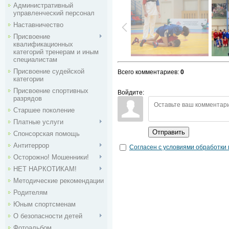
Административный
управленческий персонал
Наставничество
Присвоение
квалификационных
категорий тренерам и иным
специалистам
Присвоение судейской
Всего комментариев
:
0
категории
Присвоение спортивных
Войдите:
разрядов
Старшее поколение
Платные услуги
Отправить
Спонсорская помощь
Антитеррор
Согласен с условиями обработки
Осторожно! Мошенники!
НЕТ НАРКОТИКАМ!
Методические рекомендации
Родителям
Юным спортсменам
О безопасности детей
Фотоальбом