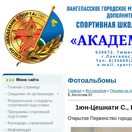
Фотоальбомы
Меню сайта
Главная страница
Главная
»
Фотоальбом
»
Прыжки на б
Сведения об организации
В.,Катесова Ю.
Федеральные стандарты
спортивной подготовки
1юн-Цешнати С., 
Программы спортивной
подготовки
Открытое Первенство города
Календарь соревнований
Информация