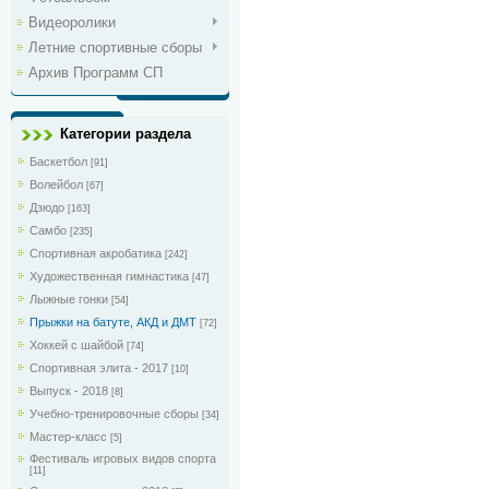
Видеоролики
Летние спортивные сборы
Архив Программ СП
Категории раздела
Баскетбол
[91]
Волейбол
[67]
Дзюдо
[163]
Самбо
[235]
Спортивная акробатика
[242]
Художественная гимнастика
[47]
Лыжные гонки
[54]
Прыжки на батуте, АКД и ДМТ
[72]
Хоккей с шайбой
[74]
Спортивная элита - 2017
[10]
Выпуск - 2018
[8]
Учебно-тренировочные сборы
[34]
Мастер-класс
[5]
Фестиваль игровых видов спорта
[11]