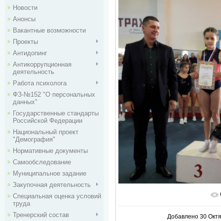
Новости
Анонсы
Вакантные возможности
Проекты
Антидопинг
Антикоррупционная
деятельность
Работа психолога
ФЗ-№152 "О персональных
данных"
Государственные стандарты
Российской Федерации
Национальный проект
"Демография"
Нормативные документы
Самообследование
Муниципальное задание
Закупочная деятельность
Специальная оценка условий
В реальн
труда
Тренерский состав
Добавлено
30 Окт