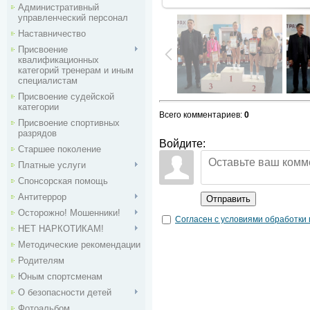
Административный
управленческий персонал
Наставничество
Присвоение
квалификационных
категорий тренерам и иным
специалистам
Присвоение судейской
категории
Всего комментариев
:
0
Присвоение спортивных
разрядов
Войдите:
Старшее поколение
Платные услуги
Спонсорская помощь
Антитеррор
Отправить
Осторожно! Мошенники!
Согласен с условиями обработки
НЕТ НАРКОТИКАМ!
Методические рекомендации
Родителям
Юным спортсменам
О безопасности детей
Фотоальбом