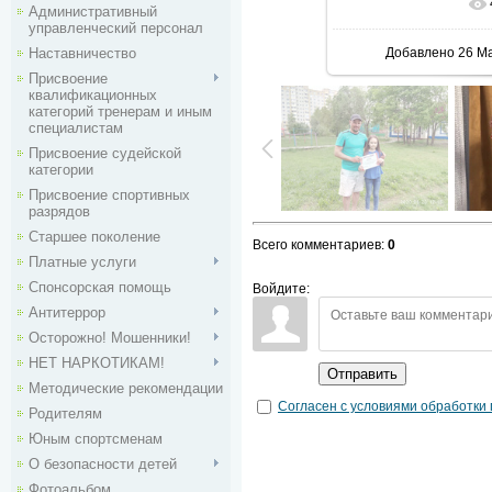
В реальн
Административный
управленческий персонал
Наставничество
Добавлено
26 М
Присвоение
квалификационных
категорий тренерам и иным
специалистам
Присвоение судейской
категории
Присвоение спортивных
разрядов
Старшее поколение
Всего комментариев
:
0
Платные услуги
Спонсорская помощь
Войдите:
Антитеррор
Осторожно! Мошенники!
НЕТ НАРКОТИКАМ!
Отправить
Методические рекомендации
Согласен с условиями обработки
Родителям
Юным спортсменам
О безопасности детей
Фотоальбом