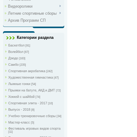
Видеоролики
Летние спортивные сборы
Архив Программ СП
Категории раздела
Баскетбол
[91]
Волейбол
[67]
Дзюдо
[163]
Самбо
[235]
Спортивная акробатика
[242]
Художественная гимнастика
[47]
Лыжные гонки
[54]
Прыжки на батуте, АКД и ДМТ
[72]
Хоккей с шайбой
[74]
Спортивная элита - 2017
[10]
Выпуск - 2018
[8]
Учебно-тренировочные сборы
[34]
Мастер-класс
[5]
Фестиваль игровых видов спорта
[11]