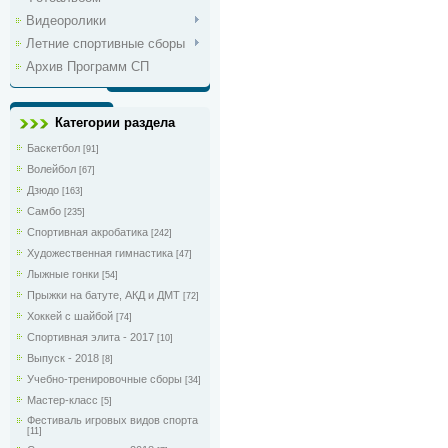
Видеоролики
Летние спортивные сборы
Архив Программ СП
Категории раздела
Баскетбол
[91]
Волейбол
[67]
Дзюдо
[163]
Самбо
[235]
Спортивная акробатика
[242]
Художественная гимнастика
[47]
Лыжные гонки
[54]
Прыжки на батуте, АКД и ДМТ
[72]
Хоккей с шайбой
[74]
Спортивная элита - 2017
[10]
Выпуск - 2018
[8]
Учебно-тренировочные сборы
[34]
Мастер-класс
[5]
Фестиваль игровых видов спорта
[11]