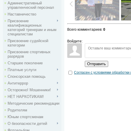
Административный
управленческий персонал
Наставничество
Присвоение
квалификационных
категорий тренерам и иным
Всего комментариев
:
0
специалистам
Присвоение судейской
Войдите:
категории
Присвоение спортивных
разрядов
Старшее поколение
Отправить
Платные услуги
Согласен с условиями обработки
Спонсорская помощь
Антитеррор
Осторожно! Мошенники!
НЕТ НАРКОТИКАМ!
Методические рекомендации
Родителям
Юным спортсменам
О безопасности детей
Фотоальбом