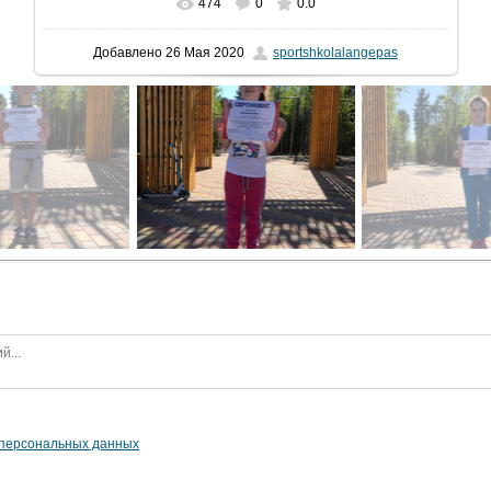
474
0
0.0
В реальном размере
768x1024
/ 328.9Kb
Добавлено
26 Мая 2020
sportshkolalangepas
 персональных данных