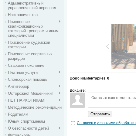
Административный
управленческий персонал
Наставничество
Присвоение
квалификационных
категорий тренерам и иным
специалистам
Присвоение судейской
категории
Присвоение спортивных
разрядов
Старшее поколение
Платные услуги
Всего комментариев
:
0
Спонсорская помощь
Антитеррор
Войдите:
Осторожно! Мошенники!
НЕТ НАРКОТИКАМ!
Методические рекомендации
Отправить
Родителям
Юным спортсменам
Согласен с условиями обработки
О безопасности детей
Фотоальбом