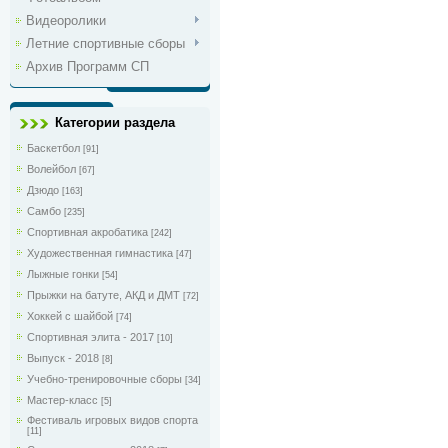
Видеоролики
Летние спортивные сборы
Архив Программ СП
Категории раздела
Баскетбол
[91]
Волейбол
[67]
Дзюдо
[163]
Самбо
[235]
Спортивная акробатика
[242]
Художественная гимнастика
[47]
Лыжные гонки
[54]
Прыжки на батуте, АКД и ДМТ
[72]
Хоккей с шайбой
[74]
Спортивная элита - 2017
[10]
Выпуск - 2018
[8]
Учебно-тренировочные сборы
[34]
Мастер-класс
[5]
Фестиваль игровых видов спорта
[11]