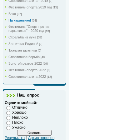
Спортивная элита - 2018
[7]
Фестиваль спорта 2019 год
[15]
Бокс
[97]
На карантине!
[64]
Фестиваль "Спорт против
наркотиков" - 2020 год
[56]
Стрельба из лука
[38]
Защитник Родины!
[7]
Тяжелая атлетика
[5]
Спортивная борьба
[48]
Золотой резерв 2022
[29]
Фестиваль спорта 2022
[6]
Спортивная элита 2022
[12]
Наш опрос
Оцените мой сайт
Отлично
Хорошо
Неплохо
Плохо
Ужасно
Результаты
|
Архив опросов