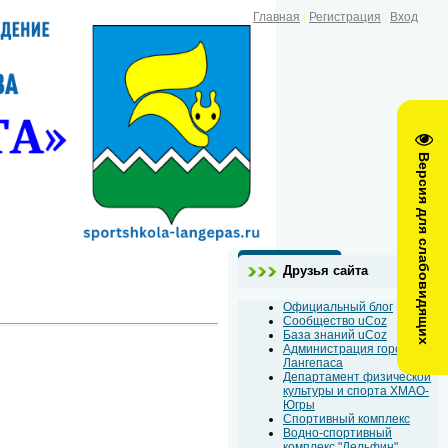
Главная
|
Регистрация
|
Вход
Версия для слабовидящих
Друзья сайта
Официальный блог
Сообщество uCoz
База знаний uCoz
Администрация города
Лангепаса
Департамент физической
культуры и спорта ХМАО-
Югры
Спортивный комплекс
Водно-спортивный
комплекс "Дельфин"