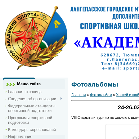
Фотоальбомы
Меню сайта
Главная страница
Главная
»
Фотоальбом
»
Хоккей с ша
Сведения об организации
Федеральные стандарты
24-26.0
спортивной подготовки
Программы спортивной
VIII Открытый турнир по хоккею с ша
подготовки
Календарь соревнований
Информация
В реальн