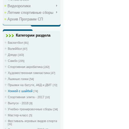
Видеоролики
Летние спортивные сборы
Архив Программ СП
Категории раздела
Баскетбол
[91]
Волейбол
[67]
Дзюдо
[163]
Самбо
[235]
Спортивная акробатика
[242]
Художественная гимнастика
[47]
Лыжные гонки
[54]
Прыжки на батуте, АКД и ДМТ
[72]
Хоккей с шайбой
[74]
Спортивная элита - 2017
[10]
Выпуск - 2018
[8]
Учебно-тренировочные сборы
[34]
Мастер-класс
[5]
Фестиваль игровых видов спорта
[11]