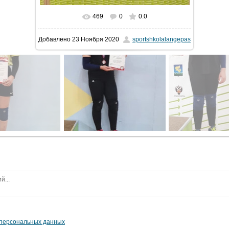
469
0
0.0
В реальном размере
395x674
/ 63.6Kb
Добавлено
23 Ноября 2020
sportshkolalangepas
 персональных данных