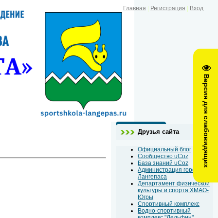
Главная
|
Регистрация
|
Вход
Версия для слабовидящих
Друзья сайта
Официальный блог
Сообщество uCoz
База знаний uCoz
Администрация города
Лангепаса
Департамент физической
культуры и спорта ХМАО-
Югры
Спортивный комплекс
Водно-спортивный
комплекс "Дельфин"