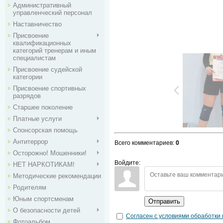
Административный
управленческий персонал
Наставничество
Присвоение
квалификационных
категорий тренерам и иным
специалистам
Присвоение судейской
категории
Присвоение спортивных
разрядов
Старшее поколение
Платные услуги
Спонсорская помощь
Антитеррор
Всего комментариев
:
0
Осторожно! Мошенники!
Войдите:
НЕТ НАРКОТИКАМ!
Методические рекомендации
Родителям
Юным спортсменам
Отправить
О безопасности детей
Согласен с условиями обработки
Фотоальбом