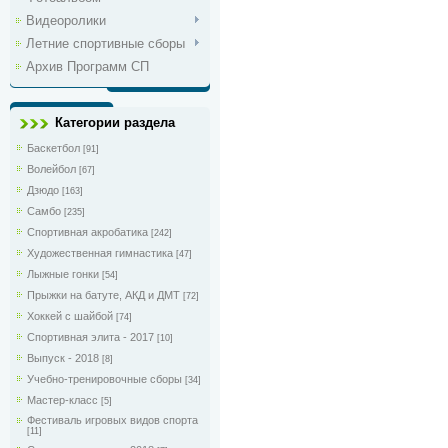
Видеоролики
Летние спортивные сборы
Архив Программ СП
Категории раздела
Баскетбол
[91]
Волейбол
[67]
Дзюдо
[163]
Самбо
[235]
Спортивная акробатика
[242]
Художественная гимнастика
[47]
Лыжные гонки
[54]
Прыжки на батуте, АКД и ДМТ
[72]
Хоккей с шайбой
[74]
Спортивная элита - 2017
[10]
Выпуск - 2018
[8]
Учебно-тренировочные сборы
[34]
Мастер-класс
[5]
Фестиваль игровых видов спорта
[11]