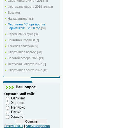
Спортивная элита - 2018
[7]
Фестиваль спорта 2019 год
[15]
Бокс
[97]
На карантине!
[64]
Фестиваль "Спорт против
наркотиков" - 2020 год
[56]
Стрельба из лука
[38]
Защитник Родины!
[7]
Тяжелая атлетика
[5]
Спортивная борьба
[48]
Золотой резерв 2022
[29]
Фестиваль спорта 2022
[6]
Спортивная элита 2022
[12]
Наш опрос
Оцените мой сайт
Отлично
Хорошо
Неплохо
Плохо
Ужасно
Результаты
|
Архив опросов