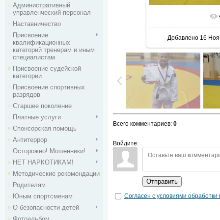
Административный
управленческий персонал
В реальн
Наставничество
Присвоение
Добавлено
16 Ноя
квалификационных
категорий тренерам и иным
специалистам
Присвоение судейской
категории
Присвоение спортивных
разрядов
Старшее поколение
Платные услуги
Всего комментариев
:
0
Спонсорская помощь
Антитеррор
Войдите:
Осторожно! Мошенники!
НЕТ НАРКОТИКАМ!
Методические рекомендации
Отправить
Родителям
Согласен с условиями обработки
Юным спортсменам
О безопасности детей
Фотоальбом