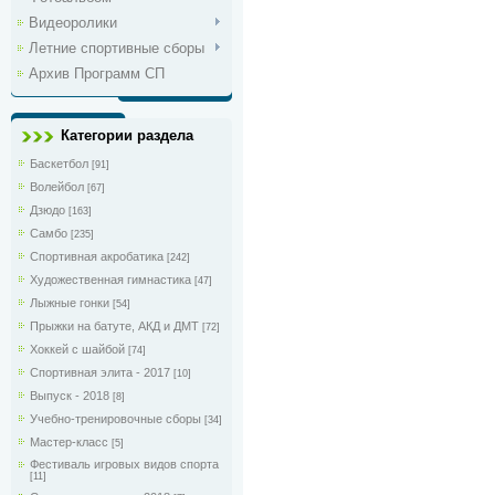
Видеоролики
Летние спортивные сборы
Архив Программ СП
Категории раздела
Баскетбол
[91]
Волейбол
[67]
Дзюдо
[163]
Самбо
[235]
Спортивная акробатика
[242]
Художественная гимнастика
[47]
Лыжные гонки
[54]
Прыжки на батуте, АКД и ДМТ
[72]
Хоккей с шайбой
[74]
Спортивная элита - 2017
[10]
Выпуск - 2018
[8]
Учебно-тренировочные сборы
[34]
Мастер-класс
[5]
Фестиваль игровых видов спорта
[11]