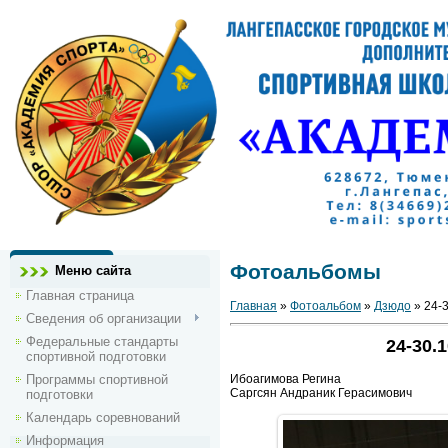
Фотоальбомы
Меню сайта
Главная страница
Главная
»
Фотоальбом
»
Дзюдо
» 24-3
Сведения об организации
Федеральные стандарты
24-30.
спортивной подготовки
Программы спортивной
Ибоагимова Регина
Саргсян Андраник Герасимович
подготовки
Календарь соревнований
Информация