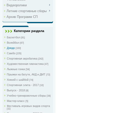
Видеоролики
Летние спортивные сборы
Архив Программ СП
Категории раздела
Баскетбол
[91]
Волейбол
[67]
Дзюдо
[163]
Самбо
[235]
Спортивная акробатика
[242]
Художественная гимнастика
[47]
Лыжные гонки
[54]
Прыжки на батуте, АКД и ДМТ
[72]
Хоккей с шайбой
[74]
Спортивная элита - 2017
[10]
Выпуск - 2018
[8]
Учебно-тренировочные сборы
[34]
Мастер-класс
[5]
Фестиваль игровых видов спорта
[11]