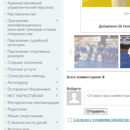
Административный
управленческий персонал
Наставничество
В реальн
Присвоение
квалификационных
Добавлено
06 Ноя
категорий тренерам и иным
специалистам
Присвоение судейской
категории
Присвоение спортивных
разрядов
Старшее поколение
Платные услуги
Спонсорская помощь
Всего комментариев
:
0
Антитеррор
Войдите:
Осторожно! Мошенники!
НЕТ НАРКОТИКАМ!
Методические рекомендации
Родителям
Отправить
Юным спортсменам
Согласен с условиями обработки
О безопасности детей
Фотоальбом