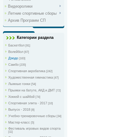
Видеоролики
Летние спортивные сборы
Архив Программ СП
Категории раздела
Баскетбол
[91]
Волейбол
[67]
Дзюдо
[163]
Самбо
[235]
Спортивная акробатика
[242]
Художественная гимнастика
[47]
Лыжные гонки
[54]
Прыжки на батуте, АКД и ДМТ
[72]
Хоккей с шайбой
[74]
Спортивная элита - 2017
[10]
Выпуск - 2018
[8]
Учебно-тренировочные сборы
[34]
Мастер-класс
[5]
Фестиваль игровых видов спорта
[11]