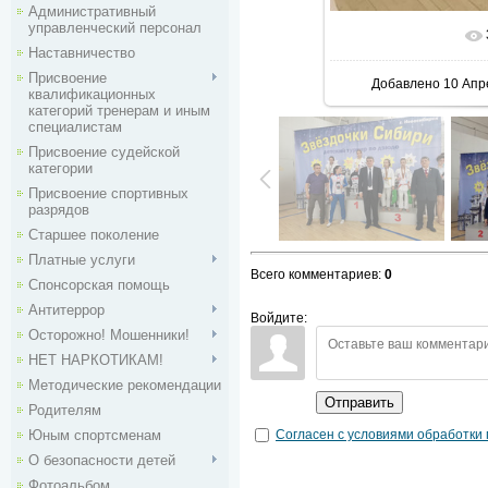
Административный
управленческий персонал
В реальн
Наставничество
Присвоение
Добавлено
10 Апр
квалификационных
категорий тренерам и иным
специалистам
Присвоение судейской
категории
Присвоение спортивных
разрядов
Старшее поколение
Платные услуги
Всего комментариев
:
0
Спонсорская помощь
Антитеррор
Войдите:
Осторожно! Мошенники!
НЕТ НАРКОТИКАМ!
Методические рекомендации
Отправить
Родителям
Согласен с условиями обработки
Юным спортсменам
О безопасности детей
Фотоальбом