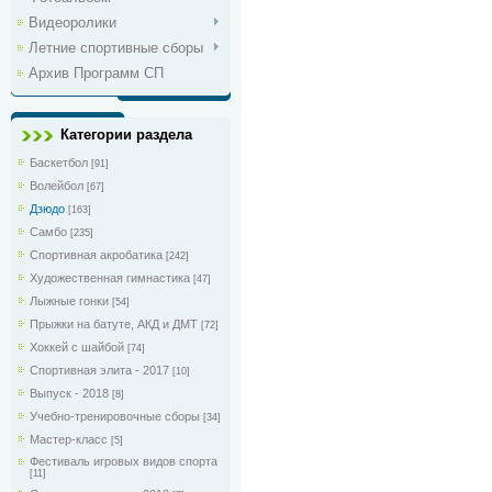
Видеоролики
Летние спортивные сборы
Архив Программ СП
Категории раздела
Баскетбол
[91]
Волейбол
[67]
Дзюдо
[163]
Самбо
[235]
Спортивная акробатика
[242]
Художественная гимнастика
[47]
Лыжные гонки
[54]
Прыжки на батуте, АКД и ДМТ
[72]
Хоккей с шайбой
[74]
Спортивная элита - 2017
[10]
Выпуск - 2018
[8]
Учебно-тренировочные сборы
[34]
Мастер-класс
[5]
Фестиваль игровых видов спорта
[11]