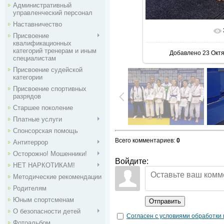
Административный
управленческий персонал
Наставничество
В реаль
Присвоение
квалификационных
категорий тренерам и иным
Добавлено
23 Окт
специалистам
Присвоение судейской
категории
Присвоение спортивных
разрядов
Старшее поколение
Платные услуги
Спонсорская помощь
Всего комментариев
:
0
Антитеррор
Осторожно! Мошенники!
Войдите:
НЕТ НАРКОТИКАМ!
Методические рекомендации
Родителям
Юным спортсменам
Отправить
О безопасности детей
Согласен с условиями обработки
Фотоальбом