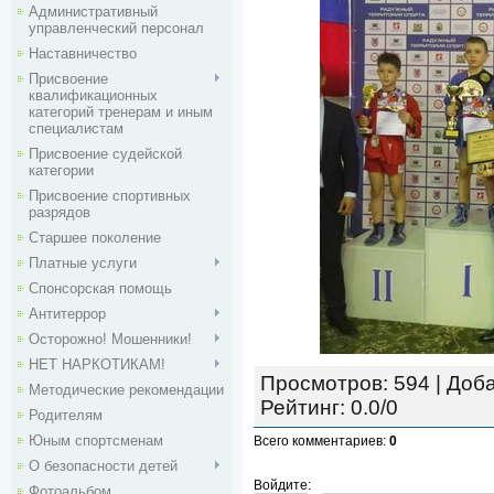
Административный
управленческий персонал
Наставничество
Присвоение
квалификационных
категорий тренерам и иным
специалистам
Присвоение судейской
категории
Присвоение спортивных
разрядов
Старшее поколение
Платные услуги
Спонсорская помощь
Антитеррор
Осторожно! Мошенники!
НЕТ НАРКОТИКАМ!
Просмотров
:
594
|
Доб
Методические рекомендации
Рейтинг
:
0.0
/
0
Родителям
Юным спортсменам
Всего комментариев
:
0
О безопасности детей
Войдите:
Фотоальбом