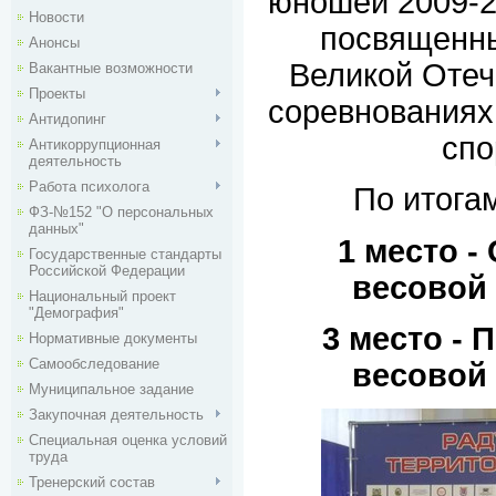
юношей 2009-20
Новости
посвященн
Анонсы
Великой Отеч
Вакантные возможности
Проекты
соревнованиях
Антидопинг
спо
Антикоррупционная
деятельность
Работа психолога
По итога
ФЗ-№152 "О персональных
данных"
1 место -
Государственные стандарты
Российской Федерации
весовой 
Национальный проект
"Демография"
3 место - 
Нормативные документы
Самообследование
весовой 
Муниципальное задание
Закупочная деятельность
Специальная оценка условий
труда
Тренерский состав