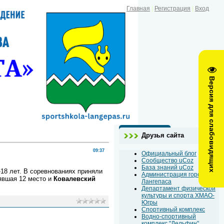
Главная
|
Регистрация
|
Вход
Версия для слабовидящих
Друзья сайта
09:37
Официальный блог
Сообщество uCoz
База знаний uCoz
18 лет. В соревнованиях приняли
Администрация города
явшая 12 место и
Ковалевский
Лангепаса
Департамент физической
культуры и спорта ХМАО-
Югры
Спортивный комплекс
Водно-спортивный
комплекс "Дельфин"