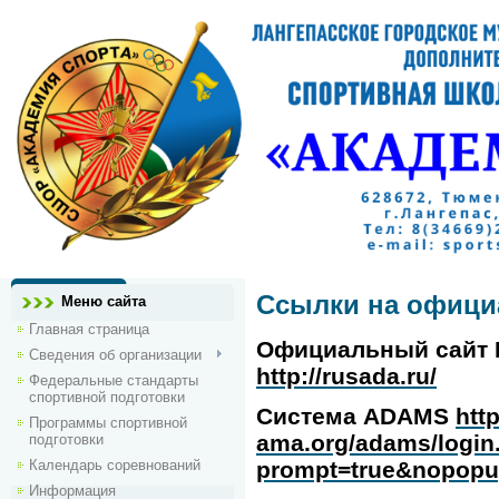
Ссылки на офици
Меню сайта
Главная страница
Официальный сайт 
Сведения об организации
http://rusada.ru/
Федеральные стандарты
спортивной подготовки
Система ADAMS
htt
Программы спортивной
ama.org/adams/login
подготовки
Календарь соревнований
prompt=true&nopopu
Информация