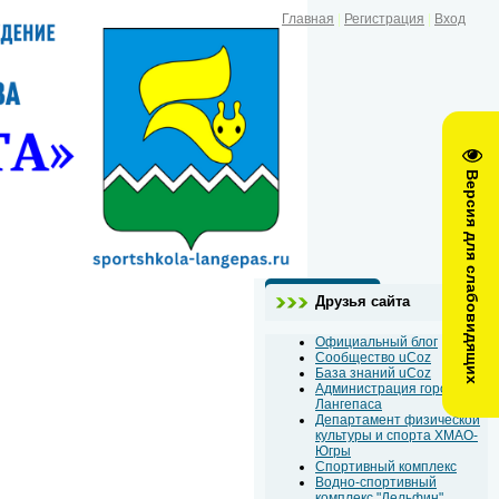
Главная
|
Регистрация
|
Вход
Версия для слабовидящих
Друзья сайта
Официальный блог
Сообщество uCoz
База знаний uCoz
Администрация города
Лангепаса
Департамент физической
культуры и спорта ХМАО-
Югры
Спортивный комплекс
Водно-спортивный
комплекс "Дельфин"