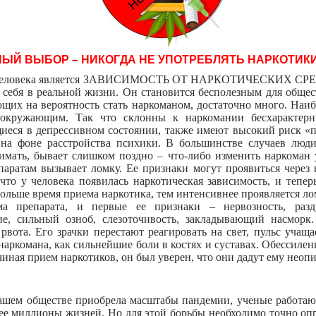
ЫЙ ВЫБОР – НИКОГДА НЕ УПОТРЕБЛЯТЬ НАРКОТИКИ
 человека является ЗАВИСИМОСТЬ ОТ НАРКОТИЧЕСКИХ СРЕД
т себя в реальной жизни. Он становится бесполезным для общес
щих на вероятность стать наркоманом, достаточно много. Наи
 окружающим. Так что склонны к наркомании бесхарактер
иеся в депрессивном состоянии, также имеют высокий риск «п
 на фоне расстройства психики. В большинстве случаев люд
имать, бывает слишком поздно – что-либо изменить наркоман 
аратам вызывает ломку. Ее признаки могут проявиться через 
что у человека появилась наркотическая зависимость, и тепер
ольше время приема наркотика, тем интенсивнее проявляется л
а препарата, и первые ее признаки – нервозность, раздр
ие, сильный озноб, слезоточивость, закладывающий насморк
рвота. Его зрачки перестают реагировать на свет, пульс учаща
аркомана, как сильнейшие боли в костях и суставах. Обессиле
чиная прием наркотиков, он был уверен, что они дадут ему неоп
нашем обществе приобрела масштабы пандемии, ученые работают
ее миллионы жизней. Но для этой борьбы необходимо точно о