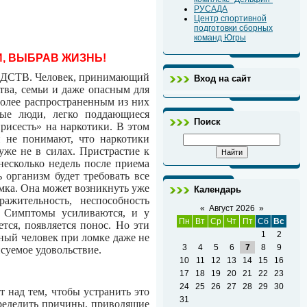
РУСАДА
Центр спортивной
подготовки сборных
команд Югры
, ВЫБРАВ ЖИЗНЬ!
СТВ. Человек, принимающий
Вход на сайт
тва, семьи и даже опасным для
более распространенным из них
ные люди, легко поддающиеся
Поиск
рисесть» на наркотики. В этом
и не понимают, что наркотики
уже не в силах.
Пристрастие к
несколько недель после приема
ь организм будет требовать все
омка. Она может возникнуть уже
Календарь
ажительность, неспособность
«
Август 2026
»
.
Симптомы усиливаются, и у
Пн
Вт
Ср
Чт
Пт
Сб
Вс
ется, появляется понос. Но эти
1
2
нный человек при ломке даже не
3
4
5
6
7
8
9
исуемое удовольствие.
10
11
12
13
14
15
16
17
18
19
20
21
22
23
24
25
26
27
28
29
30
 над тем, чтобы устранить это
31
пределить причины, приводящие