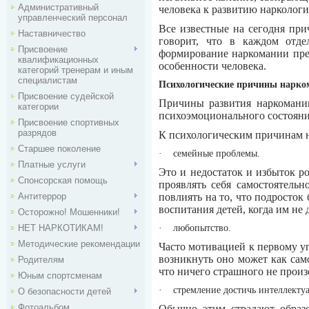
Административный
человека к развитию наркологи
управленческий персонал
Все известные на сегодня при
Наставничество
говорит, что в каждом отде
Присвоение
формирование наркомании пре
квалификационных
особенности человека.
категорий тренерам и иным
специалистам
Психологические причины нарко
Присвоение судейской
Причины развития наркомании
категории
психоэмоционального состояния
Присвоение спортивных
разрядов
К психологическим причинам 
Старшее поколение
·
семейные проблемы.
Платные услуги
Это и недостаток и избыток ро
Спонсорская помощь
проявлять себя самостоятельн
Антитеррор
повлиять на то, что подросток
воспитания детей, когда им не 
Осторожно! Мошенники!
НЕТ НАРКОТИКАМ!
·
любопытство.
Методические рекомендации
Часто мотивацией к первому 
возникнуть оно может как сам
Родителям
что ничего страшного не произо
Юным спортсменам
·
стремление достичь интеллектуа
О безопасности детей
Фотоальбом
Обычно этим страдают образ