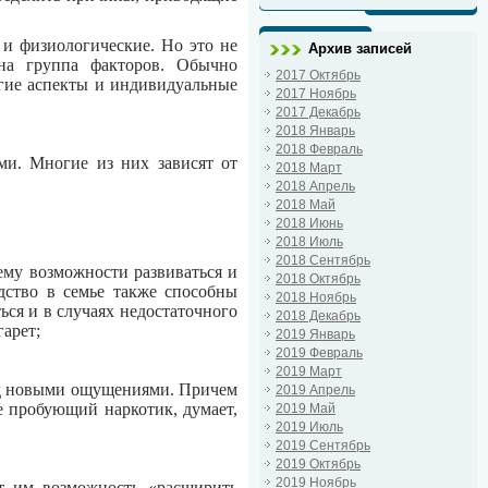
 и физиологические. Но это не
Архив записей
дна группа факторов. Обычно
2017 Октябрь
гие аспекты и индивидуальные
2017 Ноябрь
2017 Декабрь
2018 Январь
2018 Февраль
ми. Многие из них зависят от
2018 Март
2018 Апрель
2018 Май
2018 Июнь
2018 Июль
2018 Сентябрь
 ему возможности развиваться и
2018 Октябрь
адство в семье также способны
2018 Ноябрь
ься и в случаях недостаточного
2018 Декабрь
гарет;
2019 Январь
2019 Февраль
2019 Март
ед новыми ощущениями. Причем
2019 Апрель
е пробующий наркотик, думает,
2019 Май
2019 Июль
2019 Сентябрь
2019 Октябрь
2019 Ноябрь
т им возможность «расширить