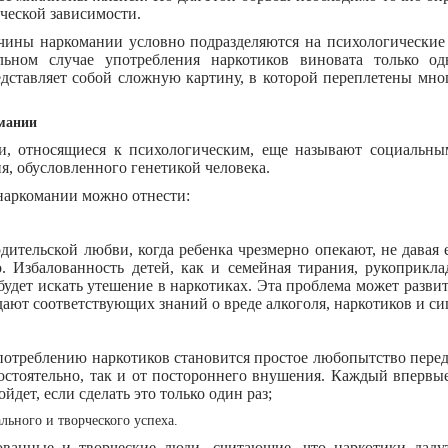
ческой зависимости.
чины наркомании условно подразделяются на психологические
льном случае употребления наркотиков виновата только о
дставляет собой сложную картину, в которой переплетены мно
мании
, относящиеся к психологическим, еще называют социальны
, обусловленного генетикой человека.
наркомании можно отнести:
дительской любви, когда ребенка чрезмерно опекают, не давая
о. Избалованность детей, как и семейная тирания, рукоприкл
 будет искать утешение в наркотиках. Эта проблема может развит
дают соответствующих знаний о вреде алкоголя, наркотиков и си
употреблению наркотиков становится простое любопытство пер
остоятельно, так и от постороннего внушения. Каждый впервы
йдет, если сделать это только один раз;
льного и творческого успеха.
ованные и творческие люди, считающие, что наркотики даду