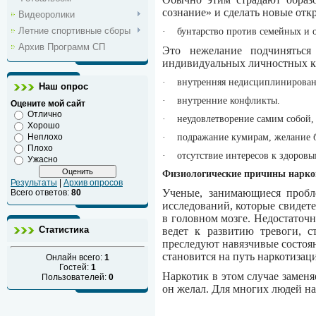
сознание» и сделать новые отк
Видеоролики
Летние спортивные сборы
·
бунтарство против семейных и 
Архив Программ СП
Это нежелание подчиняться
индивидуальных личностных к
·
внутренняя недисциплинированн
Наш опрос
·
внутренние конфликты.
Оцените мой сайт
Отлично
·
неудовлетворение самим собой, 
Хорошо
Неплохо
·
подражание кумирам, желание б
Плохо
·
отсутствие интересов к здоров
Ужасно
Физиологические причины нарк
Результаты
|
Архив опросов
Ученые, занимающиеся пробле
Всего ответов:
80
исследований, которые свидете
в головном мозге. Недостаточ
Статистика
ведет к развитию тревоги, с
преследуют навязчивые состоя
становится на путь наркотизац
Онлайн всего:
1
Гостей:
1
Наркотик в этом случае замен
Пользователей:
0
он желал. Для многих людей на