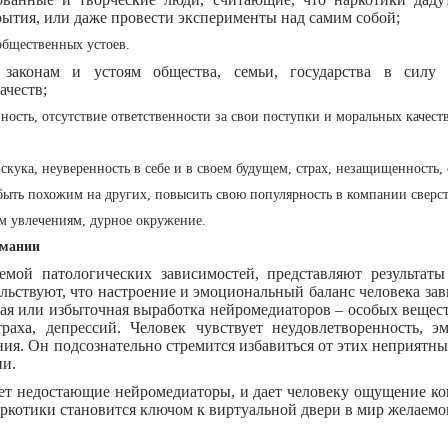
рытия, или даже провести эксперименты над самим собой;
общественных устоев.
 законам и устоям общества, семьи, государства в силу
ачеств;
ость, отсутствие ответственности за свои поступки и моральных качеств
скука, неуверенность в себе и в своем будущем, страх, незащищенность,
ыть похожим на других, повысить свою популярность в компании сверс
ым увлечениям, дурное окружение.
омании
мой патологических зависимостей, представляют результат
льствуют, что настроение и эмоциональный баланс человека за
ная или избыточная выработка нейромедиаторов – особых вещест
траха, депрессий. Человек чувствует неудовлетворенность, э
ния. Он подсознательно стремится избавиться от этих неприятн
ии.
яет недостающие нейромедиаторы, и дает человеку ощущение ко
ркотики становится ключом к виртуальной двери в мир желаемо