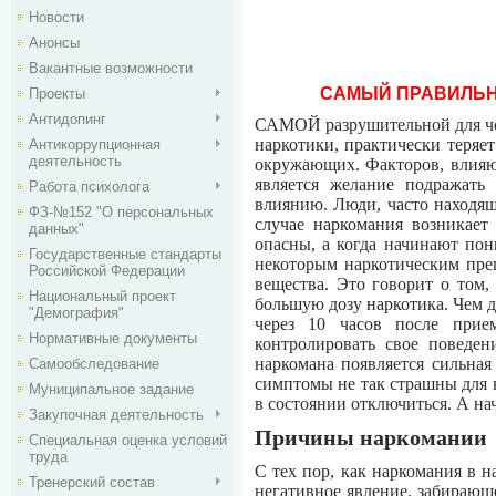
Новости
Анонсы
Вакантные возможности
САМЫЙ ПРАВИЛЬН
Проекты
Антидопинг
САМОЙ разрушительной для
наркотики, практически теряе
Антикоррупционная
деятельность
окружающих.
Факторов, влияю
является желание подражать
Работа психолога
влиянию.
Люди, часто находящ
ФЗ-№152 "О персональных
случае наркомания возникает
данных"
опасны, а когда начинают пон
Государственные стандарты
некоторым наркотическим преп
Российской Федерации
вещества. Это говорит о том, 
Национальный проект
большую дозу наркотика. Чем д
"Демография"
через 10 часов после прием
Нормативные документы
контролировать свое поведен
наркомана появляется сильная 
Самообследование
симптомы не так страшны для н
Муниципальное задание
в состоянии отключиться. А на
Закупочная деятельность
Причины наркомании
Специальная оценка условий
труда
С тех пор, как наркомания в 
Тренерский состав
негативное явление, забирающ